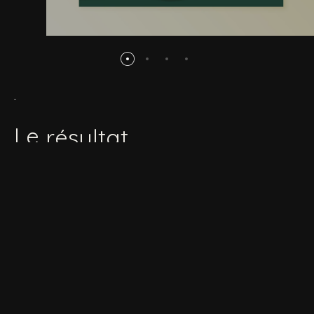
Le
résultat
Colonies.lu et Animateur.lu fonctionnent aujourd’hui
comme de véritables écosystèmes digitaux au
service de la jeunesse luxembourgeoise.
Les parents peuvent découvrir et inscrire leurs enfants
facilement.
Les futurs animateurs accèdent aux formations et
certifications de manière structurée.
Les partenaires gèrent leurs contenus en autonomie.