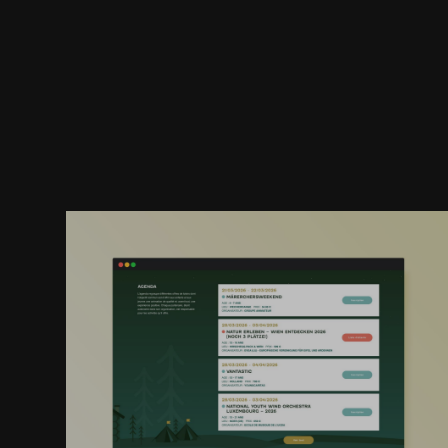
Une infrastructure évolutive adaptée à
un contexte institutionnel
La plateforme est conçue pour soutenir la croissance
et l’automatisation des processus administratifs.