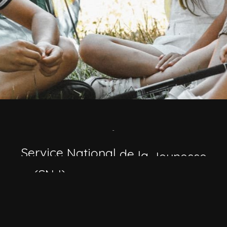
Service
National
de
la
Jeunesse
(SNJ)
—
Institution
publique
luxembourgeoise
soutenant
le
développement
des
jeunes
à
travers
formations,
activités