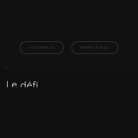
éducatives
et
programmes
d’encadrement.
COLONIES.LU
ANIMATEUR.LU
Le
défi
Le SNJ souhaitait développer deux plateformes
distinctes, reposant sur une logique structurelle
commune :
Colonies.lu — Plateforme de