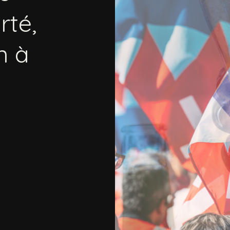
rté,
n
à